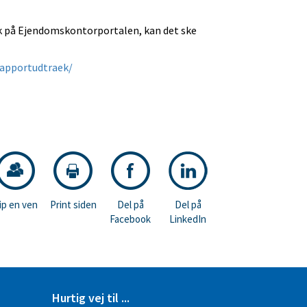
ræk på Ejendomskontorportalen, kan det ske
rapportudtraek/
ip en ven
Print siden
Del på
Del på
Facebook
LinkedIn
Hurtig vej til ...