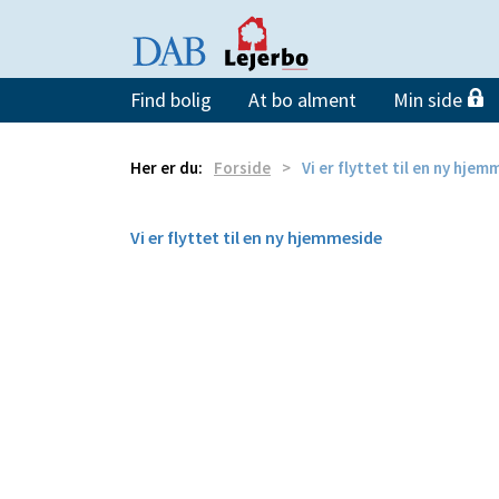
Find bolig
At bo alment
Min side
Her er du:
Forside
Vi er flyttet til en ny hje
Vi er flyttet til en ny hjemmeside