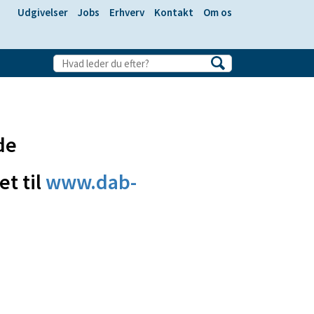
Udgivelser
Jobs
Erhverv
Kontakt
Om os
de
et til
www.dab-